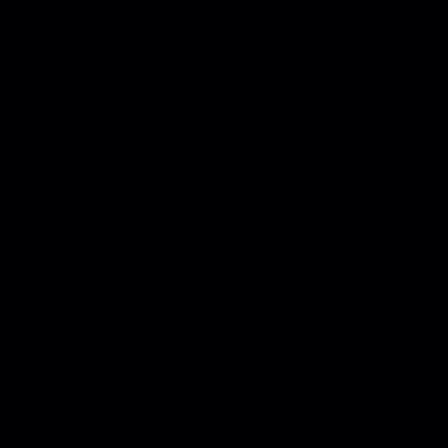
Home
Astrologia
Tarot
Blog
Kontakt